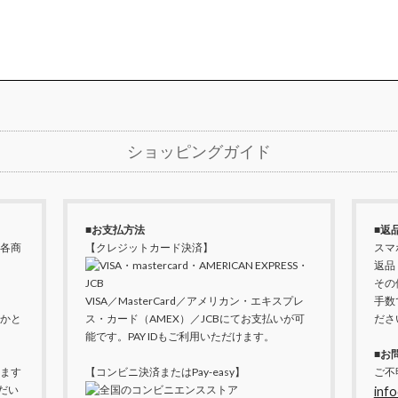
ショッピングガイド
■お支払方法
■返
各商
【クレジットカード決済】
スマ
返品
その
VISA／MasterCard／アメリカン・エキスプレ
手数
かと
ス・カード（AMEX）／JCBにてお支払いが可
ださ
能です。PAY IDもご利用いただけます。
■お
ます
【コンビニ決済またはPay-easy】
ご不
だい
info