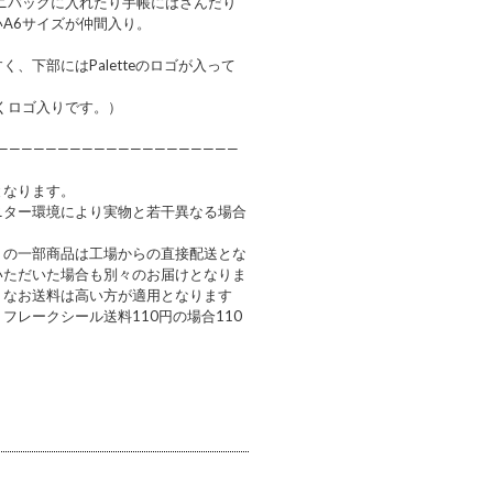
ニバッグに入れたり手帳にはさんだり
A6サイズが仲間入り。
、下部にはPaletteのロゴが入って
くロゴ入りです。）
————————————————————
となります。
ニター環境により実物と若干異なる場合
】の一部商品は工場からの直接配送とな
いただいた場合も別々のお届けとなりま
。なお送料は高い方が適用となります
フレークシール送料110円の場合110