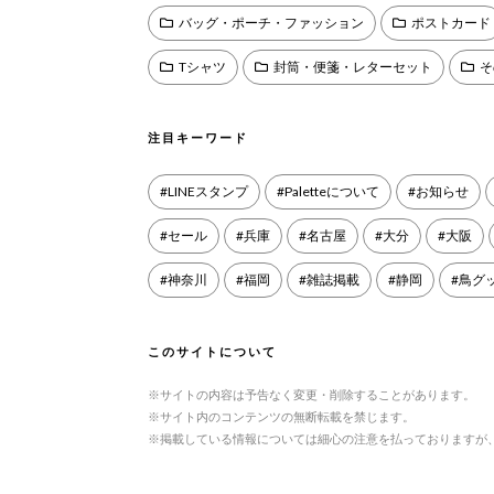
バッグ・ポーチ・ファッション
ポストカード
Tシャツ
封筒・便箋・レターセット
そ
注目キーワード
LINEスタンプ
Paletteについて
お知らせ
セール
兵庫
名古屋
大分
大阪
神奈川
福岡
雑誌掲載
静岡
鳥グ
このサイトについて
※サイトの内容は予告なく変更・削除することがあります。
※サイト内のコンテンツの無断転載を禁じます。
※掲載している情報については細心の注意を払っておりますが