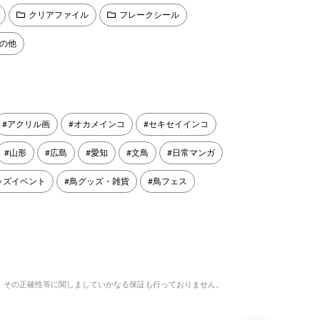
クリアファイル
フレークシール
の他
アクリル画
オカメインコ
セキセイインコ
山形
広島
愛知
文鳥
日常マンガ
ッズイベント
鳥グッズ・雑貨
鳥フェス
、その正確性等に関しましていかなる保証も行っておりません。