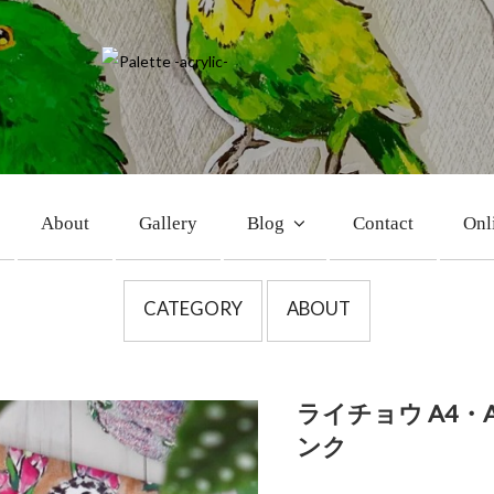
About
Gallery
Blog
Contact
Onl
CATEGORY
ABOUT
ライチョウ A4・
ンク