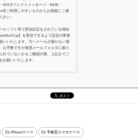
・SNSダイレクトメッセージ・BASE・
nne等ご利用しやすいものからお気軽にご連
ださい。
ールソフト等で受信設定をされている場合
palette33.jp】を受信できるよう設定の変更
願いいたします。万一メールが届かない場
、お手数ですが迷惑メールフォルダに振り
られていないかをご確認の後、上記までご
をお願いいたします。
iPhoneケース
手帳型スマホケース