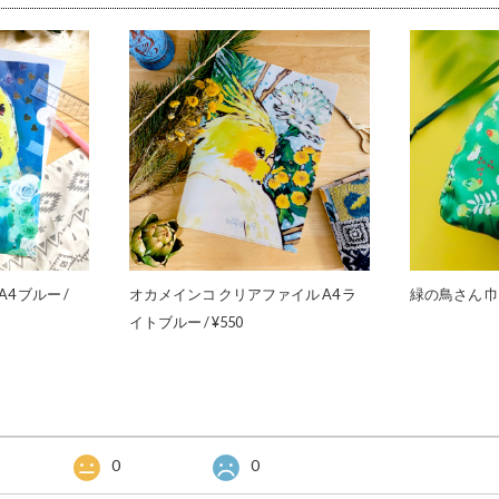
4 ブルー /
オカメインコ クリアファイル A4 ラ
緑の鳥さん 巾着
イトブルー / ¥550
0
0