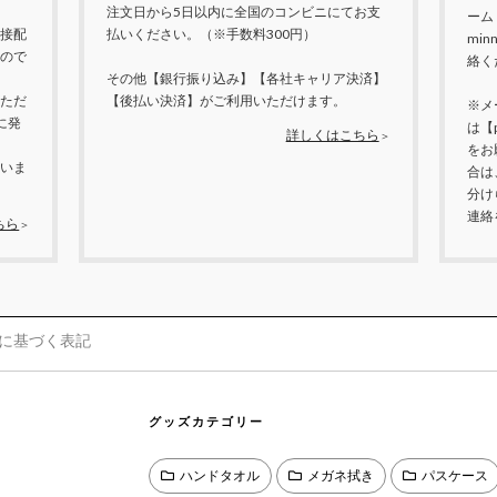
注文日から5日以内に全国のコンビニにてお支
ーム
接配
払いください。（※手数料300円）
mi
ので
絡く
その他【銀行振り込み】【各社キャリア決済】
ただ
【後払い決済】がご利用いただけます。
※メ
に発
は【
詳しくはこちら
＞
をお
いま
合は
分け
連絡
ちら
＞
に基づく表記
グッズカテゴリー
ハンドタオル
メガネ拭き
パスケース