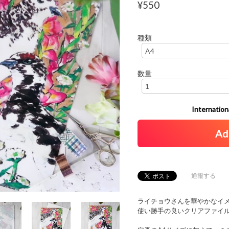
¥550
種類
数量
Internationa
Ad
通報する
ライチョウさんを華やかなイ
使い勝手の良いクリアファイ