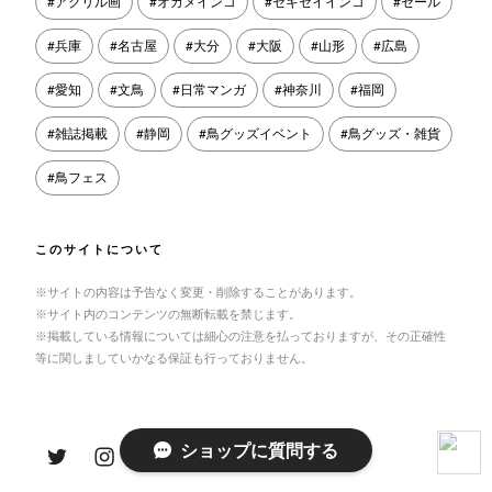
アクリル画
オカメインコ
セキセイインコ
セール
兵庫
名古屋
大分
大阪
山形
広島
愛知
文鳥
日常マンガ
神奈川
福岡
雑誌掲載
静岡
鳥グッズイベント
鳥グッズ・雑貨
鳥フェス
このサイトについて
※サイトの内容は予告なく変更・削除することがあります。
※サイト内のコンテンツの無断転載を禁じます。
※掲載している情報については細心の注意を払っておりますが、その正確性
等に関しましていかなる保証も行っておりません。
Twitter
Instagram
facebook
Email
ショップに質問する