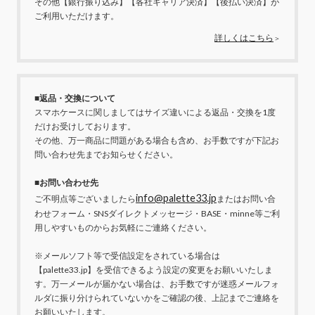
その他【銀行振り込み】【各社キャリア決済】【後払い決済】が
ご利用いただけます。
詳しくはこちら
＞
■返品・交換について
スマホケースに関しましてはサイズ違いによる返品・交換を1度
だけお受けしております。
その他、万一商品に問題がある場合も含め、お手数ですが下記お
問い合わせ先までお知らせください。
■お問い合わせ先
info@palette33.jp
ご不明点等ございましたら
またはお問い合
わせフォーム・SNSダイレクトメッセージ・BASE・minne等ご利
用しやすいものからお気軽にご連絡ください。
※メールソフト等で受信設定をされている場合は
【palette33.jp】を受信できるよう設定の変更をお願いいたしま
す。万一メールが届かない場合は、お手数ですが迷惑メールフォ
ルダに振り分けられていないかをご確認の後、上記までご連絡を
お願いいたします。