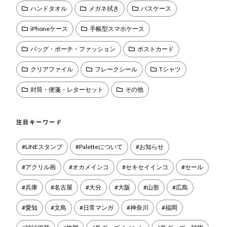
ハンドタオル
メガネ拭き
パスケース
iPhoneケース
手帳型スマホケース
バッグ・ポーチ・ファッション
ポストカード
クリアファイル
フレークシール
Tシャツ
封筒・便箋・レターセット
その他
注目キーワード
LINEスタンプ
Paletteについて
お知らせ
アクリル画
オカメインコ
セキセイインコ
セール
兵庫
名古屋
大分
大阪
山形
広島
愛知
文鳥
日常マンガ
神奈川
福岡