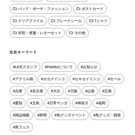
バッグ・ポーチ・ファッション
ポストカード
クリアファイル
フレークシール
Tシャツ
封筒・便箋・レターセット
その他
注目キーワード
LINEスタンプ
Paletteについて
お知らせ
アクリル画
オカメインコ
セキセイインコ
セール
兵庫
名古屋
大分
大阪
山形
広島
愛知
文鳥
日常マンガ
神奈川
福岡
雑誌掲載
静岡
鳥グッズイベント
鳥グッズ・雑貨
鳥フェス