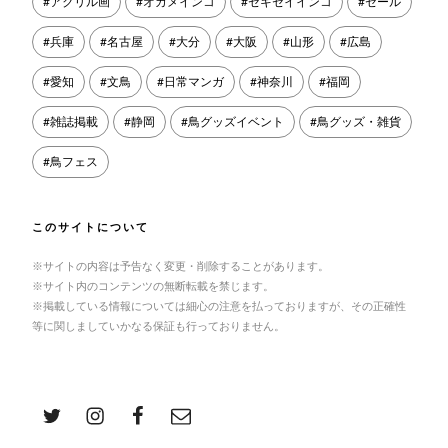
アクリル画
オカメインコ
セキセイインコ
セール
兵庫
名古屋
大分
大阪
山形
広島
愛知
文鳥
日常マンガ
神奈川
福岡
雑誌掲載
静岡
鳥グッズイベント
鳥グッズ・雑貨
鳥フェス
このサイトについて
※サイトの内容は予告なく変更・削除することがあります。
※サイト内のコンテンツの無断転載を禁じます。
※掲載している情報については細心の注意を払っておりますが、その正確性
等に関しましていかなる保証も行っておりません。
Twitter
Instagram
facebook
Email