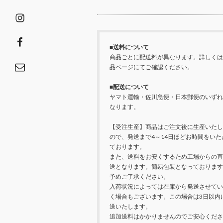
Instagram
facebook
■送料について
商品ごとに配送料が異なります。詳しくは
Email
品ページにてご確認ください。
■配送について
ヤマト運輸・佐川急便・日本郵便のいずれ
なります。
【受注生産】商品はご注文後に生産いたし
ので、発送まで4～14日ほどお時間をいた
ております。
また、送料をお安くするため工場からの直
送となります。簡易包装となっております
予めご了承ください。
入荷状況によっては在庫から発送させてい
く場合もございます。この場合は3日以内
送いたします。
追加送料はかかりませんのでご安心くださ