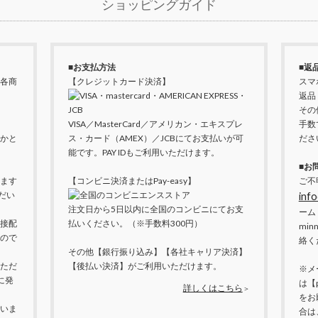
ショッピングガイド
■お支払方法
■返
各商
【クレジットカード決済】
スマ
返品
その
VISA／MasterCard／アメリカン・エキスプレ
手数
かと
ス・カード（AMEX）／JCBにてお支払いが可
ださ
能です。PAY IDもご利用いただけます。
■お
ます
【コンビニ決済またはPay-easy】
ご不
だい
info
注文日から5日以内に全国のコンビニにてお支
ーム
接配
払いください。（※手数料300円）
mi
ので
絡く
その他【銀行振り込み】【各社キャリア決済】
ただ
【後払い決済】がご利用いただけます。
※メ
に発
は【
詳しくはこちら
＞
をお
いま
合は