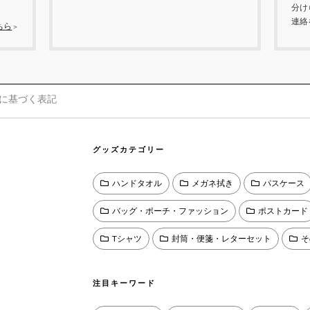
分け
連絡
ちら
＞
に基づく表記
グッズカテゴリー
ハンドタオル
メガネ拭き
パスケース
バッグ・ポーチ・ファッション
ポストカード
Tシャツ
封筒・便箋・レターセット
そ
注目キーワード