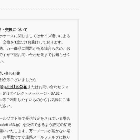
品・交換について
ホケースに関しましてはサイズ違いによる
・交換を1度だけお受けしております。
他、万一商品に問題がある場合も含め、お
ですが下記お問い合わせ先までお知らせく
い。
問い合わせ先
明点等ございましたら
@palette33.jp
またはお問い合わせフォ
・SNSダイレクトメッセージ・BASE・
nne等ご利用しやすいものからお気軽にご連
ださい。
ールソフト等で受信設定をされている場合
palette33.jp】を受信できるよう設定の変更
願いいたします。万一メールが届かない場
、お手数ですが迷惑メールフォルダに振り